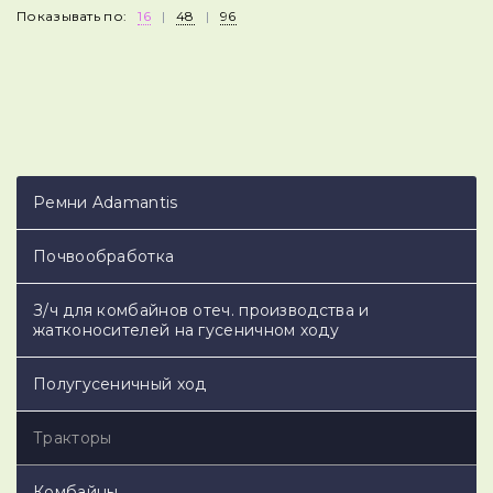
Показывать по:
16
|
48
|
96
Ремни Adamantis
Почвообработка
З/ч для комбайнов отеч. производства и
жатконосителей на гусеничном ходу
Полугусеничный ход
Тракторы
Комбайны